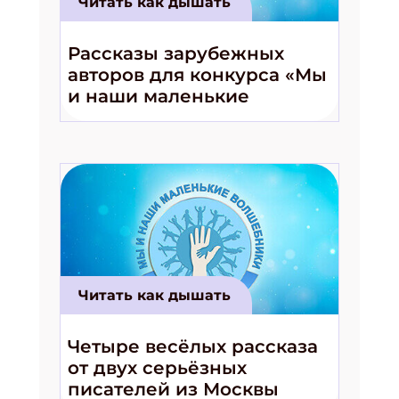
Читать как дышать
Подпишись на рассылку
Рассказы зарубежных
авторов для конкурса «Мы
Получи электронный "Классный журнал" в
и наши маленькие
подарок!
волшебники!»
Укажите имя
Укажите Ваш Email
ПОДПИСАТЬСЯ
Читать как дышать
Четыре весёлых рассказа
от двух серьёзных
писателей из Москвы