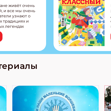
ане живёт очень
, и все мы очень
атели узнают о
х традициях и
ых легендах
сии! Внутри:
ар, башкир и
тольная игра
из Алтая Очень
лова Традиционные
родов России
кс про
териалы
е приключения!