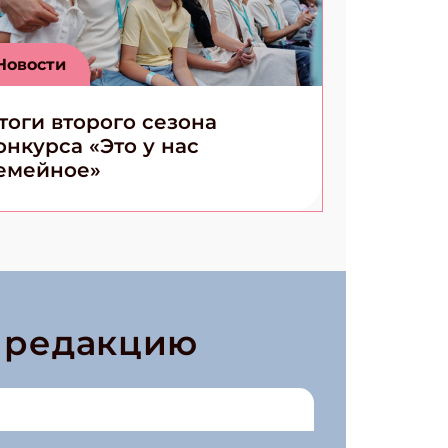
Новости
тоги второго сезона
онкурса «Это у нас
емейное»
в редакцию