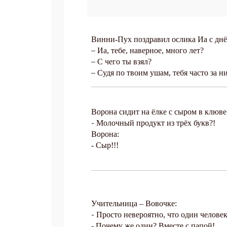
Винни-Пух поздравил ослика Иа с днё
–
Иа, тебе, наверное, много лет?
–
С чего ты взял?
–
Судя по твоим ушам, тебя часто за н
Ворона сидит на ёлке с сыром в клюве
-
Молочный продукт из трёх букв?!
Ворона:
- Сыр!!!
Учительница – Вовочке:
-
Просто невероятно, что один человек
-
Почему же один? Вместе с папой!