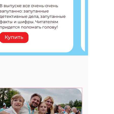
В выпуске все очень-очень
запутанно: запутанные
детективные дела, запутанные
факты и шифры. Читателям
придется поломать голову!
Внутри: Шифры и
Купить
расшифровки Плетем
запутанные поделки
Разгадываем головоломки
Ищем коды 3 комикса