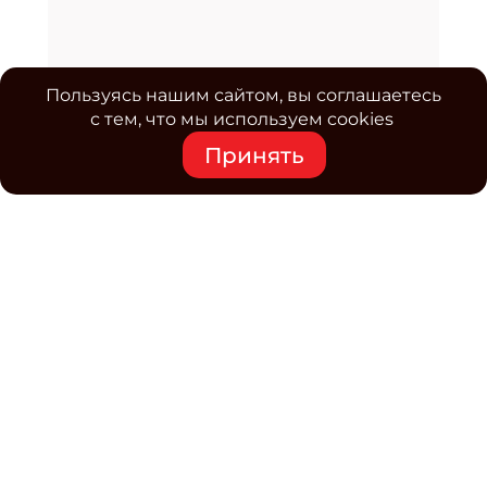
Пользуясь нашим сайтом, вы соглашаетесь
с тем, что мы используем cookies
Принять
Средство массовой информации www.classmag.ru
Свидетельство о регистрации СМИ сетевого издания
Эл.№ ФС77-63739 от 16 ноября 2015 г. выдано
Роскомнадзором.