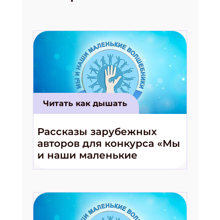
Подпишись на рассылку
Получи электронный "Классный журнал" в
Читать как дышать
подарок!
Укажите имя
Рассказы зарубежных
авторов для конкурса «Мы
и наши маленькие
Укажите Ваш Email
волшебники!»
ПОДПИСАТЬСЯ