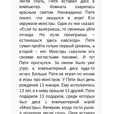
легли спать, Петя вставил диск в
компьютер. Комната озарилась
красным светом. Неожиданно Петя
понял, что оказался в игре! Его
окружили монстры. Один из них сказал:
«Если ты выиграешь, то сможешь уйти
отсюда. Но если проиграешь –
останешься здесь навсегда». Петя
сумел пройти только первый уровень, а
второй – нет. Монстры схватили его
своими когтистыми лапами!.. И тут
Петя проснулся. За окном было уже
утро, а компьютерный диск куда-то
исчез. Больше Петя не играл по ночам
в игры про монстров. У Пети был день
рождения 13 января. Ему исполнялось
13 лет, и к нему пришли 13 друзей. Пете
подарили 13 подарков, среди которых
был диск с компьютерной игрой
«Монстры». Вечером, когда гости ушли,
а родители легли спать, Петя вставил