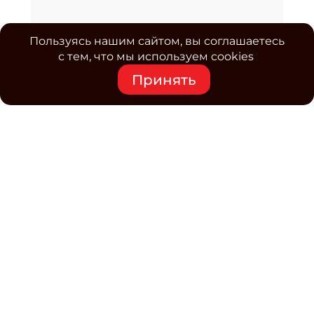
Пользуясь нашим сайтом, вы соглашаетесь
с тем, что мы используем cookies
Принять
Средство массовой информации www.classmag.ru
Свидетельство о регистрации СМИ сетевого издания
Эл.№ ФС77-63739 от 16 ноября 2015 г. выдано
Роскомнадзором.
Политика обработки
персональных данных