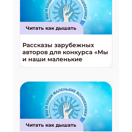
Читать как дышать
Подпишись на рассылку
Получи электронный "Классный журнал" в
Рассказы зарубежных
подарок!
авторов для конкурса «Мы
Укажите имя
и наши маленькие
волшебники!»
Укажите Ваш Email
ПОДПИСАТЬСЯ
Читать как дышать