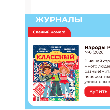
ЖУРНАЛЫ
Свежий номер!
Народы 
№8 (2026)
В нашей стр
много людей
разные! Чит
невероятны
удивительн
народов Рос
Купить
Легенды тат
бурятов Нас
Страшилка 
странные с