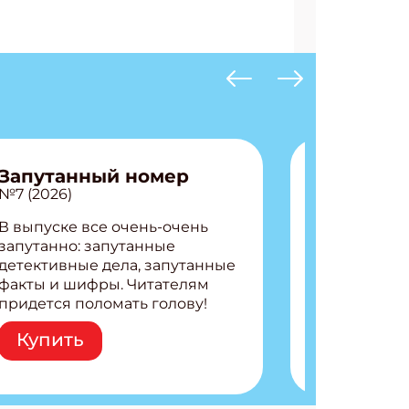
Запутанный номер
№7 (2026)
В выпуске все очень-очень
запутанно: запутанные
детективные дела, запутанные
факты и шифры. Читателям
придется поломать голову!
Внутри: Шифры и
Купить
расшифровки Плетем
запутанные поделки
Разгадываем головоломки
Ищем коды 3 комикса