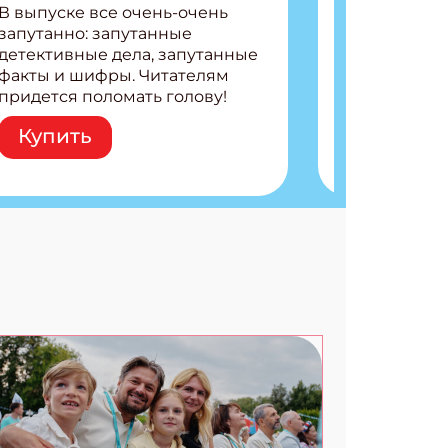
В выпуске все очень-очень
запутанно: запутанные
АТЬСЯ
детективные дела, запутанные
факты и шифры. Читателям
придется поломать голову!
Внутри: Шифры и
Купить
расшифровки Плетем
запутанные поделки
Разгадываем головоломки
Ищем коды 3 комикса