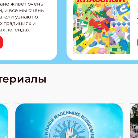
ане живёт очень
, и все мы очень
ПОДПИС
атели узнают о
х традициях и
ых легендах
сии! Внутри:
ар, башкир и
тольная игра
из Алтая Очень
лова Традиционные
родов России
кс про
териалы
е приключения!