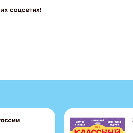
их соцсетях!
ишись на рассылку
 электронный "Классный журнал" в подарок!
ите имя
России
ите Ваш Email