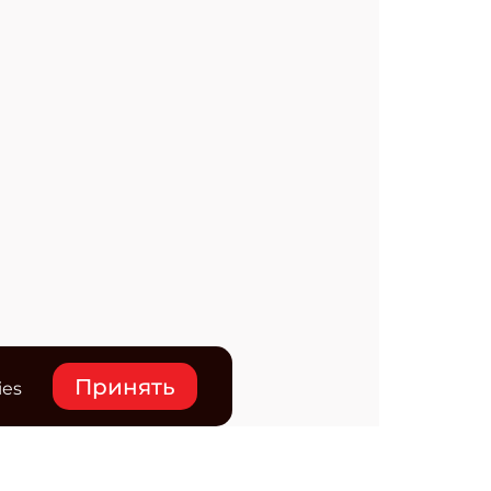
Принять
ies