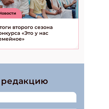
Новости
тоги второго сезона
онкурса «Это у нас
емейное»
в редакцию