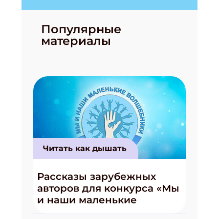
Популярные
материалы
Подпишись на рассылку
Получи электронный "Классный журнал" в
подарок!
Укажите имя
Читать как дышать
Рассказы зарубежных
Укажите Ваш Email
авторов для конкурса «Мы
и наши маленькие
волшебники!»
ПОДПИСАТЬСЯ