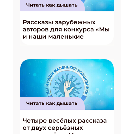
Читать как дышать
Получи электронный "Классный журнал" в
подарок!
Укажите имя
Рассказы зарубежных
авторов для конкурса «Мы
и наши маленькие
Укажите Ваш Email
волшебники!»
ПОДПИСАТЬСЯ
Читать как дышать
Четыре весёлых рассказа
от двух серьёзных