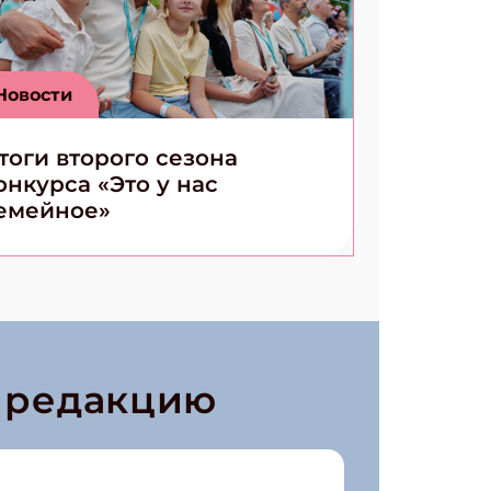
Новости
тоги второго сезона
онкурса «Это у нас
емейное»
в редакцию