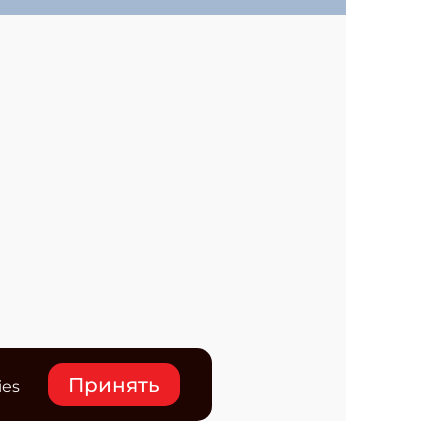
Принять
ies