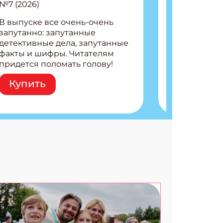
№7 (2026)
В выпуске все очень-очень
запутанно: запутанные
детективные дела, запутанные
факты и шифры. Читателям
придется поломать голову!
Внутри: Шифры и
Купить
расшифровки Плетем
запутанные поделки
Разгадываем головоломки
Ищем коды 3 комикса
АТЬСЯ