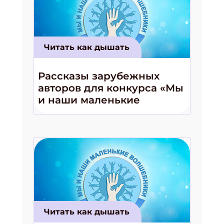
Читать как дышать
Рассказы зарубежных
Подпишись на рассылку
авторов для конкурса «Мы
Получи электронный "Классный журнал" в
и наши маленькие
подарок!
волшебники!»
Укажите имя
Укажите Ваш Email
ПОДПИСАТЬСЯ
Читать как дышать