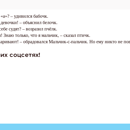
«а»? – удивился бабочк.
 девочки! – объяснил белочк.
ебе судят? – возразил пчёлк.
! Знаю только, что я мальчик, – сказал птичк.
варивают! – обрадовался Мальчик-с-пальчик. Но ему никто не по
их соцсетях!