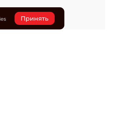
Принять
ies
нтакты
ктронная почта редакции:
ss@osp.ru
ефон редакции:
+7 (495) 725-4780