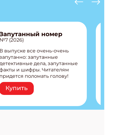
Запутанный номер
№7 (2026)
В выпуске все очень-очень
запутанно: запутанные
детективные дела, запутанные
факты и шифры. Читателям
придется поломать голову!
Внутри: Шифры и
Купить
расшифровки Плетем
запутанные поделки
Разгадываем головоломки
Ищем коды 3 комикса