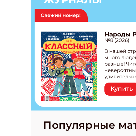
Свежий номер!
Народы 
№8 (2026)
В нашей стр
много людей
разные! Чит
невероятны
удивительн
народов Рос
Купить
Легенды тат
бурятов Нас
Страшилка 
странные с
рецепты на
Новый коми
Популярные ма
космически