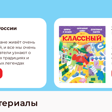
России
ане живёт очень
, и все мы очень
атели узнают о
х традициях и
ых легендах
сии! Внутри:
ар, башкир и
тольная игра
из Алтая Очень
лова Традиционные
родов России
кс про
териалы
е приключения!