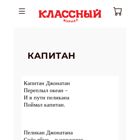
КАПИТАН
Капитан Джонатан
Переплыл океан –
И в пути пеликана
Поймал капитан.
Пеликан Джонатана
Снёс яйцо – и нежданно