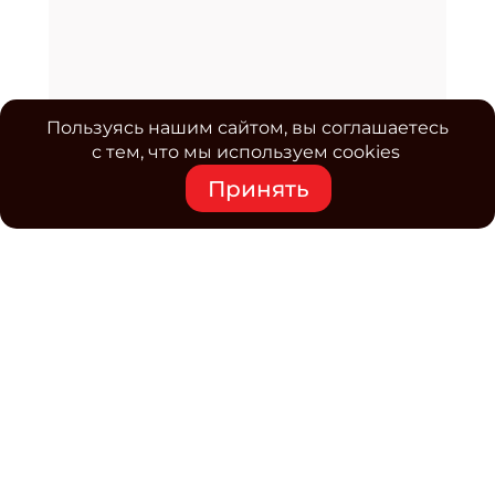
Пользуясь нашим сайтом, вы соглашаетесь
с тем, что мы используем cookies
Принять
Средство массовой информации www.classmag.ru
Свидетельство о регистрации СМИ сетевого издания
Эл.№ ФС77-63739 от 16 ноября 2015 г. выдано