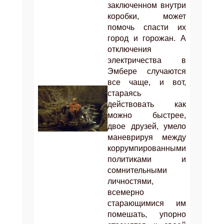
заключенном внутри
коробки, может
помочь спасти их
город и горожан. А
отключения
электричества в
Эмбере случаются
все чаще, и вот,
стараясь
действовать как
можно быстрее,
двое друзей, умело
маневрируя между
коррумпированными
политиками и
сомнительными
личностями,
всемерно
старающимися им
помешать, упорно