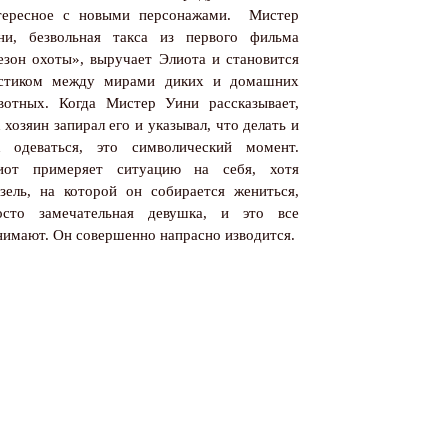
тересное с новыми персонажами.
Мистер
ни, безвольная такса из первого фильма
езон охоты», выручает Элиота и становится
стиком между мирами диких и домашних
вотных. Когда Мистер Уини рассказывает,
 хозяин запирал его и указывал, что делать и
к одеваться, это символический момент.
иот примеряет ситуацию на себя, хотя
зель, на которой он собирается жениться,
осто замечательная девушка, и это все
нимают. Он совершенно напрасно изводится.
ишись на рассылку
 электронный "Классный журнал" в подарок!
ите имя