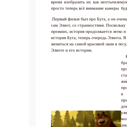
время изобразить их как неотъемлему
просто теперь всё внимание камеры
буд
Первый фильм был про Буга, а он очень 
сам Элиот, со странностями. Поскольку
прежних, история продолжается легко и
история Буга, теперь очередь Элиота. 
жениться на самой красивой лани в лесу
Элиоте и его истории.
бр
пр
ст
ж
пр
в 
пр
до
уж
мо
за