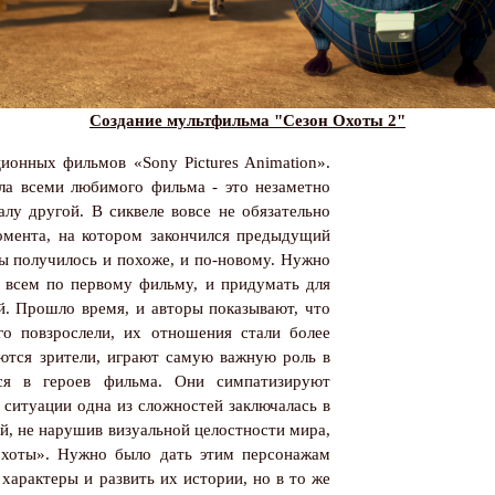
Создание мультфильма "Сезон Охоты 2"
ционных фильмов «
Sony
Pictures
Animation
».
ела всеми любимого фильма - это незаметно
алу другой. В сиквеле вовсе не обязательно
омента, на котором закончился предыдущий
бы получилось и похоже, и по-новому. Нужно
 всем по первому фильму, и придумать для
й. Прошло время, и авторы показывают, что
о повзрослели, их отношения стали более
ются зрители, играют самую важную роль в
ся в героев фильма. Они симпатизируют
й ситуации одна из сложностей заключалась в
й, не нарушив визуальной целостности мира,
охоты». Нужно было дать этим персонажам
характеры и развить их истории, но в то же