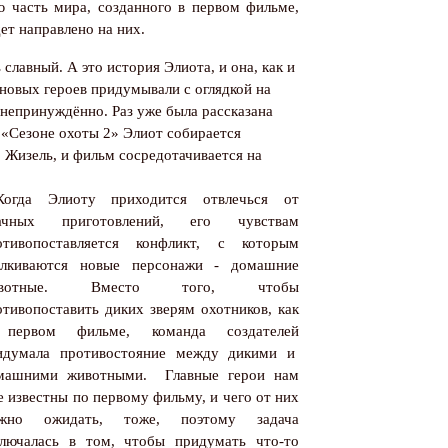
ю часть мира, созданного в первом фильме,
ет направлено на них.
славный. А это история Элиота, и она, как и
 новых героев придумывали с оглядкой на
 непринуждённо. Раз уже
была рассказана
В «Сезоне охоты 2» Элиот собирается
, Жизель, и фильм сосредотачивается на
Когда Элиоту приходится отвлечься от
ачных приготовлений, его чувствам
отивопоставляется конфликт, с которым
алкиваются новые персонажи - домашние
ивотные. Вместо того, чтобы
отивопоставить диких зверям охотников, как
первом фильме, команда создателей
идумала противостояние между дикими и
машними животными.
Главные герои нам
е известны по первому фильму, и чего от них
жно ожидать, тоже, поэтому задача
ключалась в том, чтобы придумать что-то