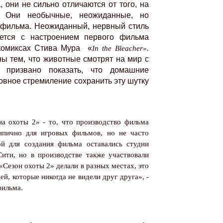
 они не сильно отличаются от того, на
. Они необычные, неожиданные, но
о фильма. Неожиданный, нервный стиль
ается с настроением первого фильма
комиксах Стива Мура
«
In
the
Bleacher
».
ы тем, что животные смотрят на мир с
о призвано показать, что домашние
овное стремиление сохранить эту шутку
на охоты 2» - то, что производство фильма
типично для игровых фильмов, но не часто
ой для создания фильма оставались студии
Сити, но в производстве также участвовали
«Сезон охоты 2» делали в разных местах, это
й, которые никогда не видели друг друга», -
фильма.