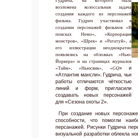
Гудрича, на которого была
возложена колоссальная задача
Укаж
создания каждого из персонажей
фильма. Гудрич участвовал в
создании персонажей фильмов «В
поисках Немо», «Корпорация
монстров», «Шрек» и «Рататуй», а
его иллюстрации неоднократно
появлялись на обложках «Нью-
Йоркера» и на страницах журналов
» и
«Тайм», «Ньюсвик», «
GQ
«Атлантик мансли». Гудрича, чьи
работы отличаются чёткостью
линий и форм, пригласили
создавать новых персонажей
для «Сезона охоты 2».
При создание новых персонаже
способности, что помогли наи
персанажей. Рисунки Гудрича пер
визуальной разработки облекла но