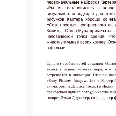
первоначальные наброски Картера,
чём мы остановились в конце
визуально они подходят для этог
рисунков Картера хорошо сочет
«Сезон охоты», построенного на 
Комиксы Стива Мура примечательн
человеческой точки зрения, чт
животные умнее своих хозяев. Осн
в фильме.
Одна из особенностей создания «Сезо
велось в разных уголках мира, что 
встречается в анимации. Главной баз
«
Sony
Pictures
Imageworks
» в Калвер-
аниматоры из Далласа (Техас) и Индии. 
прекрасный пример сотрудничества люде
говорит Эмми Джупитер, со-продюсер 