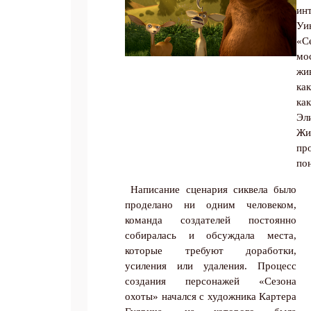
ин
Уи
«С
мо
жи
как
ка
Эл
Жи
пр
по
Написание сценария сиквела было
проделано ни одним человеком,
команда создателей постоянно
собиралась и обсуждала места,
Подп
которые требуют доработки,
усиления или удаления. Процесс
Получи
создания персонажей «Сезона
Укаж
охоты» начался с художника Картера