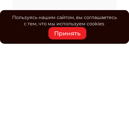
Пользуясь нашим сайтом, вы соглашаетесь
с тем, что мы используем cookies
Принять
Средство массовой информации www.classmag.ru
Свидетельство о регистрации СМИ сетевого издания
Эл.№ ФС77-63739 от 16 ноября 2015 г. выдано
Роскомнадзором.
Политика обработки
персональных данных