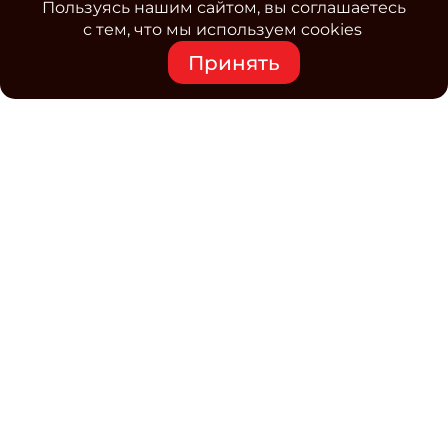
Пользуясь нашим сайтом, вы соглашаетесь
с тем, что мы используем cookies
Принять
Средство массовой информации www.classmag.ru
Свидетельство о регистрации СМИ сетевого издания
Эл.№ ФС77-63739 от 16 ноября 2015 г. выдано
Роскомнадзором.
Политика обработки
персональных данных