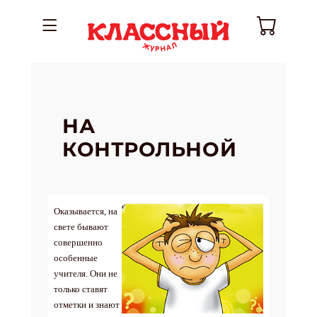
НА
КОНТРОЛЬНОЙ
Оказывается, на
свете бывают
совершенно
особенные
учителя. Они не
только ставят
отметки и знают