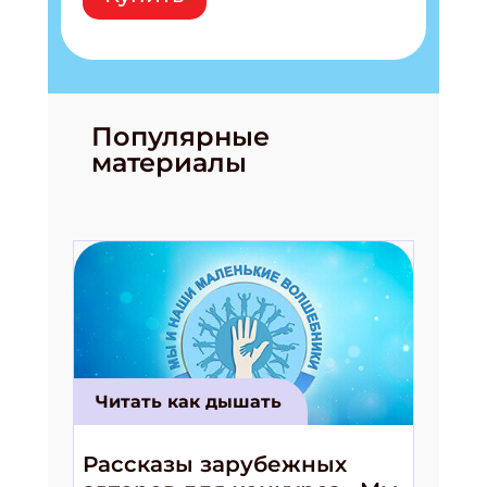
Популярные
материалы
Подпишись на рассылку
Получи электронный "Классный журнал" в
подарок!
Укажите имя
Читать как дышать
Укажите Ваш Email
Рассказы зарубежных