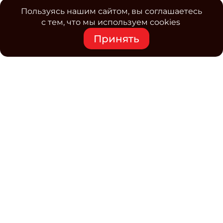
Пользуясь нашим сайтом, вы соглашаетесь
с тем, что мы используем cookies
Принять
Средство массовой информации www.classmag.ru
Свидетельство о регистрации СМИ сетевого издания
Эл.№ ФС77-63739 от 16 ноября 2015 г. выдано
Роскомнадзором.
Политика обработки
персональных данных