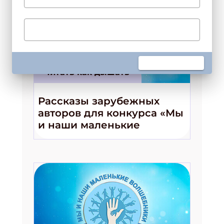
Читать как дышать
Подпишись на рассылку
Рассказы зарубежных
Получи электронный "Классный журнал" в
авторов для конкурса «Мы
подарок!
и наши маленькие
Укажите имя
волшебники!»
Укажите Ваш Email
ПОДПИСАТЬСЯ