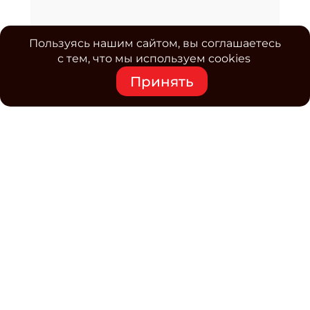
Пользуясь нашим сайтом, вы соглашаетесь
с тем, что мы используем cookies
Принять
Средство массовой информации www.classmag.ru
Свидетельство о регистрации СМИ сетевого издания
Эл.№ ФС77-63739 от 16 ноября 2015 г. выдано
Роскомнадзором.
Политика обработки
персональных данных