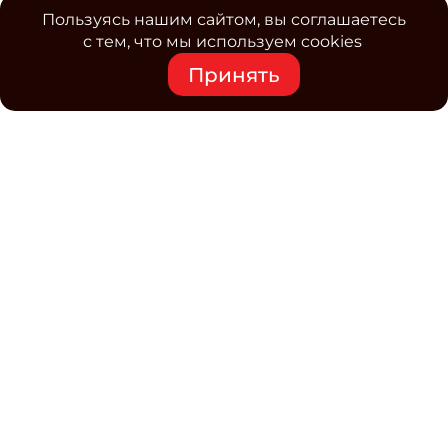
Пользуясь нашим сайтом, вы соглашаетесь
с тем, что мы используем cookies
Принять
Средство массовой информации www.classmag.ru
Свидетельство о регистрации СМИ сетевого издания
Эл.№ ФС77-63739 от 16 ноября 2015 г. выдано
Роскомнадзором.
Политика обработки
персональных данных