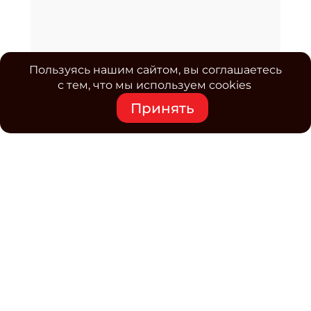
Пользуясь нашим сайтом, вы соглашаетесь
с тем, что мы используем cookies
Принять
Средство массовой информации www.classmag.ru
Свидетельство о регистрации СМИ сетевого издания
Эл.№ ФС77-63739 от 16 ноября 2015 г. выдано
Роскомнадзором.