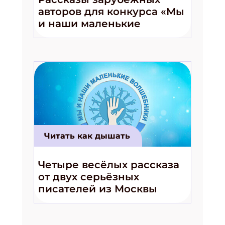
авторов для конкурса «Мы
и наши маленькие
волшебники!»
Читать как дышать
Подпишись на рассылку
Четыре весёлых рассказа
Получи электронный "Классный журнал" в
подарок!
от двух серьёзных
писателей из Москвы
Укажите имя