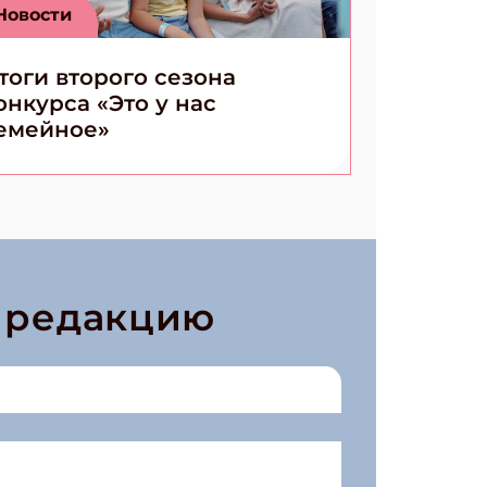
Новости
тоги второго сезона
онкурса «Это у нас
емейное»
в редакцию