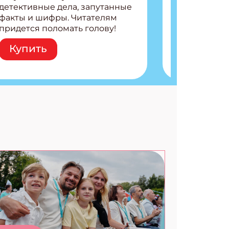
детективные дела, запутанные
факты и шифры. Читателям
придется поломать голову!
Внутри: Шифры и
Купить
расшифровки Плетем
запутанные поделки
Разгадываем головоломки
Ищем коды 3 комикса