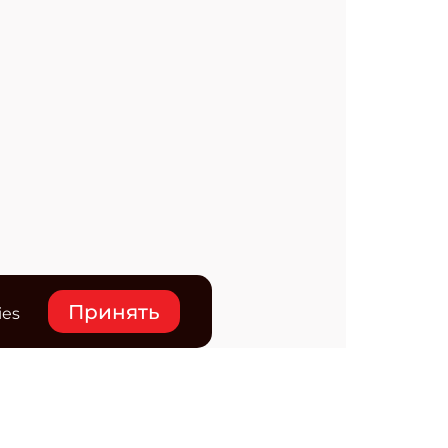
Принять
ies