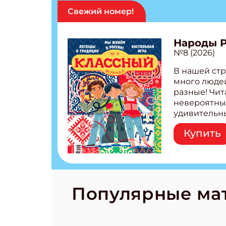
Свежий номер!
Народы 
№8 (2026)
В нашей стр
много людей
разные! Чит
невероятны
удивительн
народов Рос
Купить
Легенды тат
бурятов Нас
Страшилка 
странные с
рецепты на
Новый коми
Популярные ма
космически