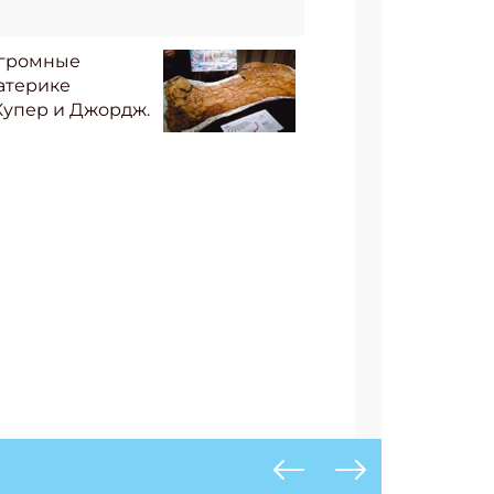
огромные
атерике
 Купер и Джордж.