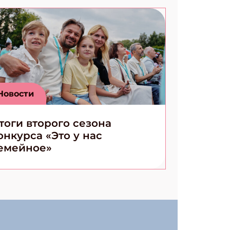
Новости
тоги второго сезона
онкурса «Это у нас
емейное»