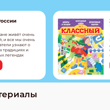
России
ане живёт очень
, и все мы очень
атели узнают о
х традициях и
ых легендах
сии! Внутри:
ар, башкир и
тольная игра
из Алтая Очень
лова Традиционные
родов России
кс про
териалы
е приключения!