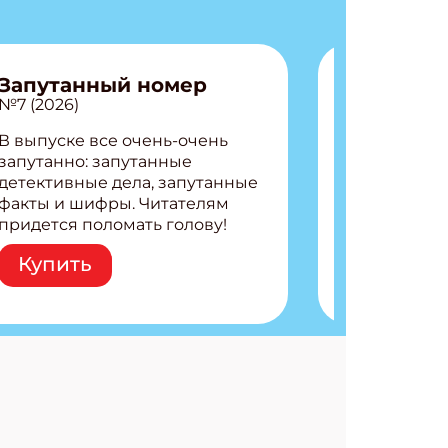
Запутанный номер
№7 (2026)
В выпуске все очень-очень
запутанно: запутанные
детективные дела, запутанные
факты и шифры. Читателям
придется поломать голову!
Внутри: Шифры и
Купить
расшифровки Плетем
запутанные поделки
Разгадываем головоломки
Ищем коды 3 комикса