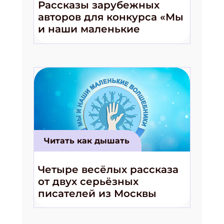
Рассказы зарубежных
авторов для конкурса «Мы
и наши маленькие
Подпишись на рассылку
волшебники!»
Получи электронный "Классный журнал" в
подарок!
Укажите имя
Укажите Ваш Email
Читать как дышать
ПОДПИСАТЬСЯ
Четыре весёлых рассказа
от двух серьёзных
писателей из Москвы