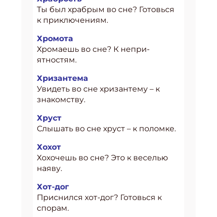
Ты был храбрым во сне? Готовься
к приключениям.
Хромота
Хромаешь во сне? К непри-
ятностям.
Хризантема
Увидеть во сне хризантему – к
знакомству.
Хруст
Слышать во сне хруст – к поломке.
Хохот
Хохочешь во сне? Это к веселью
наяву.
Хот-дог
Приснился хот-дог? Готовься к
спорам.