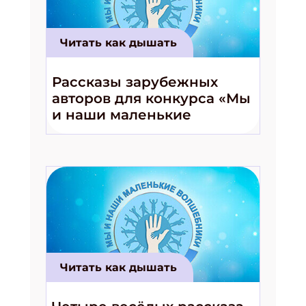
Читать как дышать
Подпишись на рассылку
Рассказы зарубежных
Получи электронный "Классный журнал" в
авторов для конкурса «Мы
подарок!
и наши маленькие
Укажите имя
волшебники!»
Укажите Ваш Email
ПОДПИСАТЬСЯ
Читать как дышать