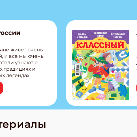
России
ане живёт очень
, и все мы очень
атели узнают о
х традициях и
ых легендах
сии! Внутри:
ар, башкир и
тольная игра
из Алтая Очень
лова Традиционные
родов России
кс про
териалы
е приключения!