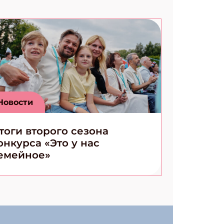
Новости
тоги второго сезона
онкурса «Это у нас
емейное»