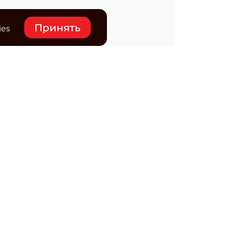
Принять
ies
нтакты
ктронная почта редакции:
ss@osp.ru
ефон редакции:
+7 (495) 725-4780