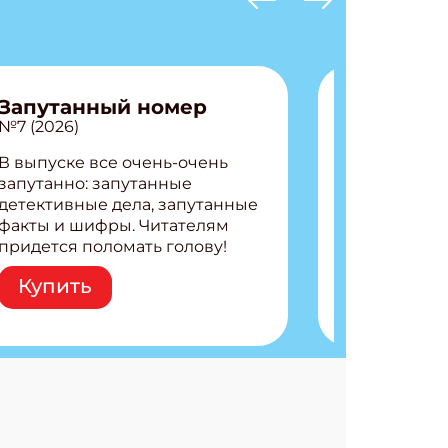
Запутанный номер
№7 (2026)
В выпуске все очень-очень
запутанно: запутанные
детективные дела, запутанные
факты и шифры. Читателям
придется поломать голову!
Внутри: Шифры и
Купить
расшифровки Плетем
запутанные поделки
Разгадываем головоломки
Ищем коды 3 комикса