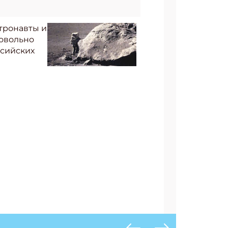
стронавты и
довольно
ссийских