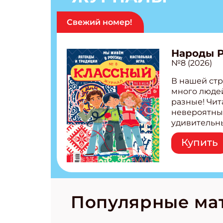
Свежий номер!
Народы 
№8 (2026)
В нашей стр
много людей
разные! Чит
невероятны
удивительн
народов Рос
Купить
Легенды тат
бурятов Нас
Страшилка 
странные с
рецепты на
Новый коми
Популярные ма
космически