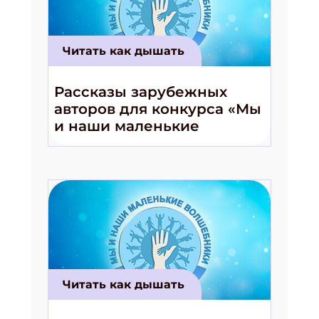
Читать как дышать
Рассказы зарубежных
Подпишись на рассылку
авторов для конкурса «Мы
Получи электронный "Классный журнал" в
и наши маленькие
подарок!
волшебники!»
Укажите имя
Укажите Ваш Email
ПОДПИСАТЬСЯ
Читать как дышать