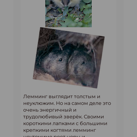
Лемминг выглядит толстым и
неуклюжим. Но на самом деле это
очень энергичный и
трудолюбивый зверёк. Своими
короткими лапками с большими
крепкими когтями лемминг
неутомимо роет норы и