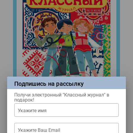
Подпишись на рассылку
Получи электронный "Классный журнал" в
подарок!
Народы России
Укажите имя
№8 (2026)
Купить
Укажите Ваш Email