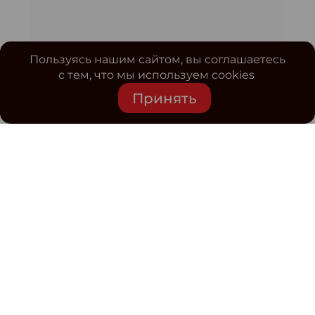
Пользуясь нашим сайтом, вы соглашаетесь
с тем, что мы используем cookies
Принять
Средство массовой информации www.classmag.ru
Свидетельство о регистрации СМИ сетевого издания
Эл.№ ФС77-63739 от 16 ноября 2015 г. выдано
Роскомнадзором.