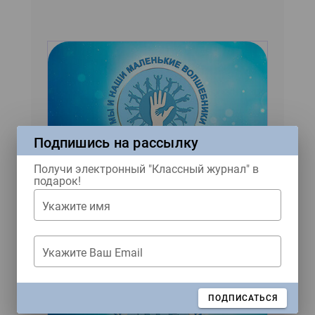
Подпишись на рассылку
Читать как дышать
Получи электронный "Классный журнал" в
подарок!
Рассказы зарубежных
авторов для конкурса «Мы
Укажите имя
и наши маленькие
волшебники!»
Укажите Ваш Email
ЗАКРЫТЬ
ПОДПИСАТЬСЯ