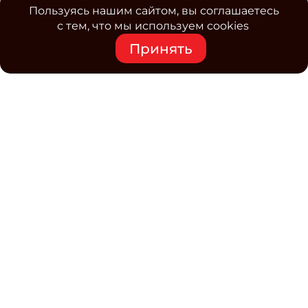
Пользуясь нашим сайтом, вы соглашаетесь
с тем, что мы используем cookies
Принять
Средство массовой информации www.classmag.ru
Свидетельство о регистрации СМИ сетевого издания
Эл.№ ФС77-63739 от 16 ноября 2015 г. выдано
Роскомнадзором.
Политика обработки
персональных данных