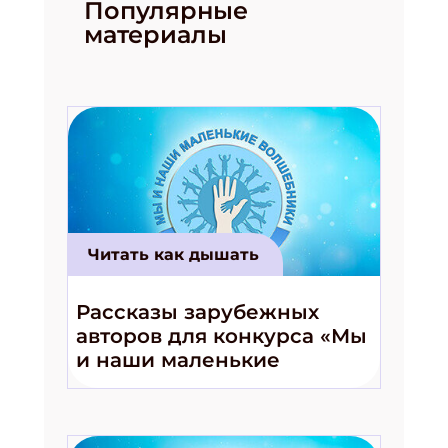
Популярные
материалы
Подпишись на рассылку
Получи электронный "Классный журнал" в
подарок!
Укажите имя
Читать как дышать
Рассказы зарубежных
Укажите Ваш Email
авторов для конкурса «Мы
и наши маленькие
волшебники!»
ПОДПИСАТЬСЯ