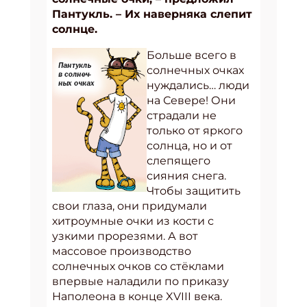
Пантукль. – Их наверняка слепит
солнце.
Больше всего в
солнечных очках
нуждались… люди
на Севере! Они
страдали не
только от яркого
солнца, но и от
слепящего
сияния снега.
Чтобы защитить
свои глаза, они придумали
хитроумные очки из кости с
узкими прорезями. А вот
массовое производство
солнечных очков со стёклами
впервые наладили по приказу
Наполеона в конце XVIII века.