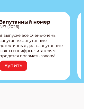
Запутанный номер
№7 (2026)
В выпуске все очень-очень
запутанно: запутанные
детективные дела, запутанные
факты и шифры. Читателям
придется поломать голову!
АТЬСЯ
Внутри: Шифры и
Купить
расшифровки Плетем
запутанные поделки
Разгадываем головоломки
Ищем коды 3 комикса