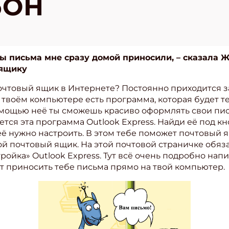
ЬОН
бы письма мне сразу домой приносили, – сказала Ж
 ящику
очтовый ящик в Интернете? Постоянно приходится з
 твоём компьютере есть программа, которая будет 
помощью неё ты сможешь красиво оформлять свои пи
тся эта программа Outlook Express. Найди её под к
ё нужно настроить. В этом тебе поможет почтовый ящ
твой почтовый ящик. На этой почтовой страничке обя
ройка» Outlook Express. Тут всё очень подробно нап
ет приносить тебе письма прямо на твой компьютер.