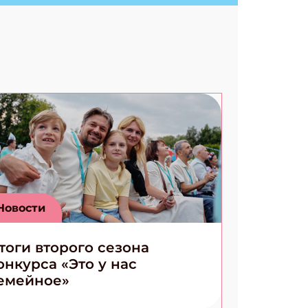
Ищем коды 3 комикса
Новости
тоги второго сезона
онкурса «Это у нас
емейное»