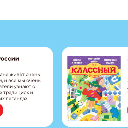
России
ане живёт очень
, и все мы очень
атели узнают о
х традициях и
ых легендах
сии! Внутри:
ар, башкир и
тольная игра
из Алтая Очень