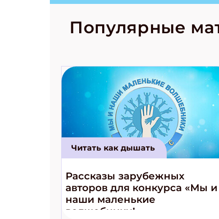
странные с
рецепты на
Новый коми
Популярные ма
космически
Читать как дышать
Рассказы зарубежных
авторов для конкурса «Мы и
наши маленькие
волшебники!»