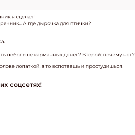
чник я сделал!
ечник... А где дырочка для птички?
а.
ать побольше карманных денег? Второй: почему нет?
голове лопаткой, а то вспотеешь и простудишься.
их соцсетях!