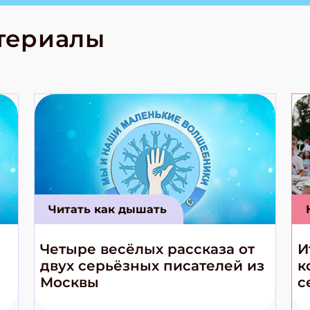
лова Традиционные
родов России
кс про
териалы
е приключения!
Читать как дышать
Четыре весёлых рассказа от
И
двух серьёзных писателей из
к
Москвы
с