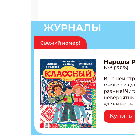
ЖУРНАЛЫ
Свежий номер!
Народы 
№8 (2026)
В нашей стр
много людей
разные! Чит
невероятны
удивительн
народов Рос
Купить
Легенды тат
бурятов Нас
Страшилка 