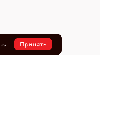
Принять
ies
нтакты