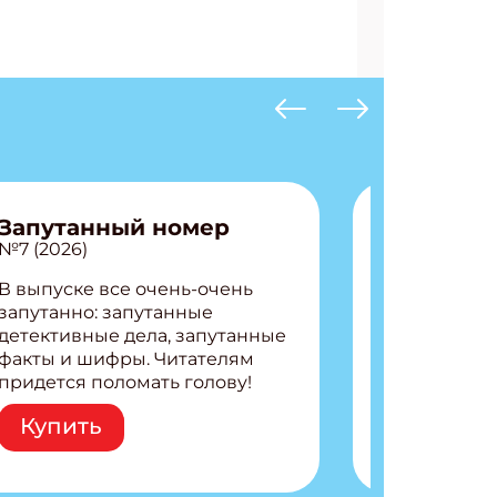
Запутанный номер
№7 (2026)
В выпуске все очень-очень
запутанно: запутанные
детективные дела, запутанные
факты и шифры. Читателям
придется поломать голову!
Внутри: Шифры и
Купить
расшифровки Плетем
запутанные поделки
Разгадываем головоломки