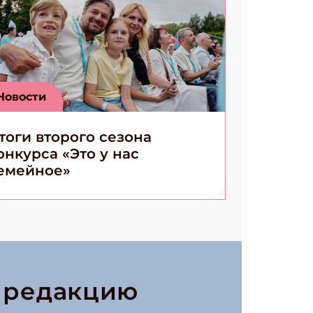
Новости
тоги второго сезона
онкурса «Это у нас
емейное»
в редакцию