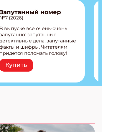
Запутанный номер
№7 (2026)
В выпуске все очень-очень
запутанно: запутанные
детективные дела, запутанные
факты и шифры. Читателям
придется поломать голову!
Внутри: Шифры и
Купить
расшифровки Плетем
запутанные поделки
Разгадываем головоломки
Ищем коды 3 комикса