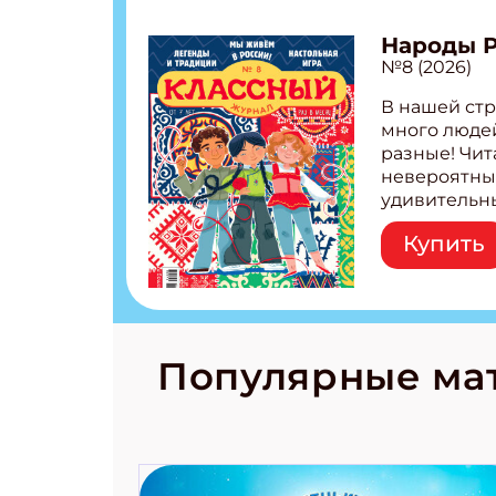
Народы 
№8 (2026)
В нашей стр
много людей
разные! Чит
невероятны
удивительн
народов Рос
Купить
Легенды тат
бурятов Нас
Страшилка 
странные с
рецепты на
Новый коми
Популярные ма
космически