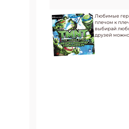
Любимые геро
плечом к плеч
выбирай любог
друзей можно