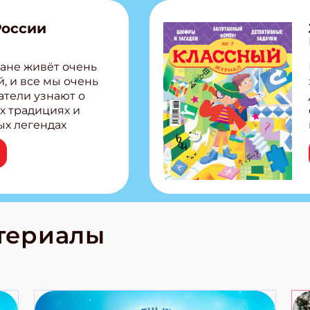
России
ане живёт очень
, и все мы очень
атели узнают о
х традициях и
ых легендах
сии! Внутри:
ар, башкир и
тольная игра
из Алтая Очень
лова Традиционные
родов России
кс про
териалы
е приключения!