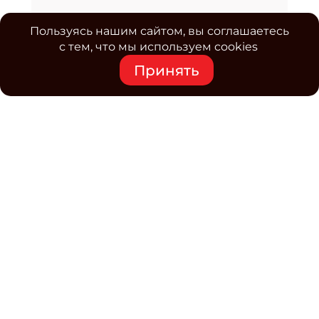
Пользуясь нашим сайтом, вы соглашаетесь
с тем, что мы используем cookies
Принять
Средство массовой информации www.classmag.ru
Свидетельство о регистрации СМИ сетевого издания
Эл.№ ФС77-63739 от 16 ноября 2015 г. выдано
Роскомнадзором.
Политика обработки
персональных данных