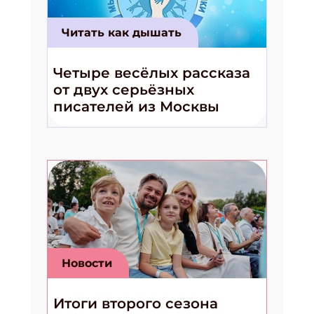
подарок!
Читать как дышать
Укажите имя
Четыре весёлых рассказа
Укажите Ваш Email
от двух серьёзных
писателей из Москвы
ПОДПИСАТЬСЯ
Новости
Итоги второго сезона