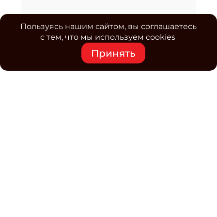
Пользуясь нашим сайтом, вы соглашаетесь
с тем, что мы используем cookies
Принять
Средство массовой информации www.classmag.ru
Свидетельство о регистрации СМИ сетевого издания
Эл.№ ФС77-63739 от 16 ноября 2015 г. выдано
Роскомнадзором.
Политика обработки
персональных данных