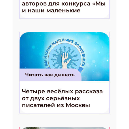
авторов для конкурса «Мы
Подпишись на рассылку
и наши маленькие
волшебники!»
Получи электронный "Классный журнал" в
подарок!
Укажите имя
Укажите Ваш Email
ПОДПИСАТЬСЯ
Читать как дышать
Четыре весёлых рассказа
от двух серьёзных
писателей из Москвы