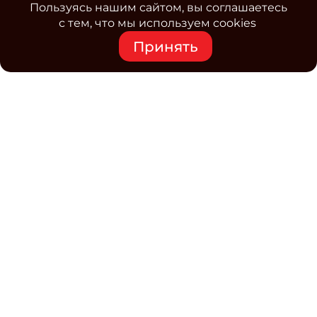
Пользуясь нашим сайтом, вы соглашаетесь
с тем, что мы используем cookies
Принять
Средство массовой информации www.classmag.ru
Свидетельство о регистрации СМИ сетевого издания
Эл.№ ФС77-63739 от 16 ноября 2015 г. выдано
Роскомнадзором.
Политика обработки
персональных данных