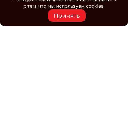
с тем, что мы используем cookies
Принять
Средство массовой информации www.classmag.ru
Свидетельство о регистрации СМИ сетевого издания
Эл.№ ФС77-63739 от 16 ноября 2015 г. выдано
Роскомнадзором.
Политика обработки
персональных данных