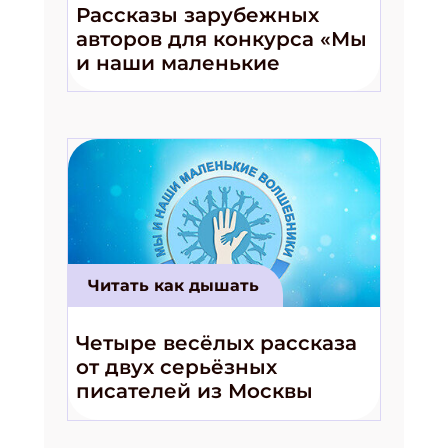
подарок!
Рассказы зарубежных
авторов для конкурса «Мы
Укажите имя
и наши маленькие
волшебники!»
Укажите Ваш Email
ПОДПИСАТЬСЯ
Читать как дышать
Четыре весёлых рассказа
от двух серьёзных
писателей из Москвы