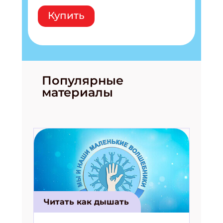
Купить
Популярные
материалы
Подпишись на рассылку
Читать как дышать
Получи электронный "Классный журнал" в