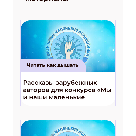
Подпишись на рассылку
Получи электронный "Классный журнал" в
Читать как дышать
подарок!
Укажите имя
Рассказы зарубежных
авторов для конкурса «Мы
и наши маленькие
Укажите Ваш Email
волшебники!»
ПОДПИСАТЬСЯ