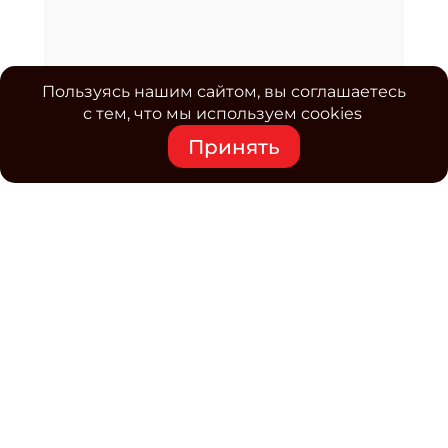
Пользуясь нашим сайтом, вы соглашаетесь
с тем, что мы используем cookies
Принять
Средство массовой информации www.classmag.ru
Свидетельство о регистрации СМИ сетевого издания
Эл.№ ФС77-63739 от 16 ноября 2015 г. выдано
Роскомнадзором.