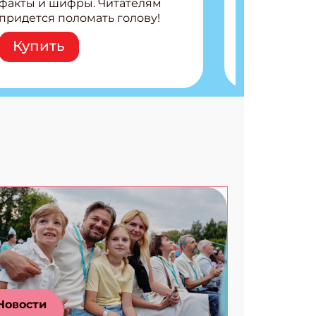
факты и шифры. Читателям
придется поломать голову!
Внутри: Шифры и
Купить
расшифровки Плетем
запутанные поделки
Разгадываем головоломки
Ищем коды 3 комикса
Новости