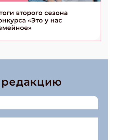
тоги второго сезона
онкурса «Это у нас
емейное»
в редакцию