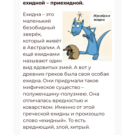
ехидной – приехидной.
Ехидна – это
маленький
безобидный
зверёк,
который живёт
в Австралии. А
ещё ехиднами
называют один
вид ядовитых змей. А вот у
древних греков была своя особая
ехидна. Они придумали такое
мифическое существо –
полуженщину-полузмею. Она
отличалась вредностью и
коварством. Именно от этой
греческой ехидны и произошло
слово «ехидный». То есть
вреднющий, злой, хитрый.