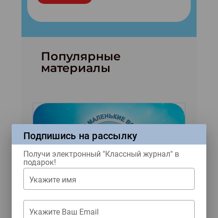
Популярные
материалы
Подпишись на рассылку
Получи электронный "Классный журнал" в
подарок!
Читать как дышать
Укажите имя
Рассказы зарубежных
Укажите Ваш Email
авторов для конкурса «Мы