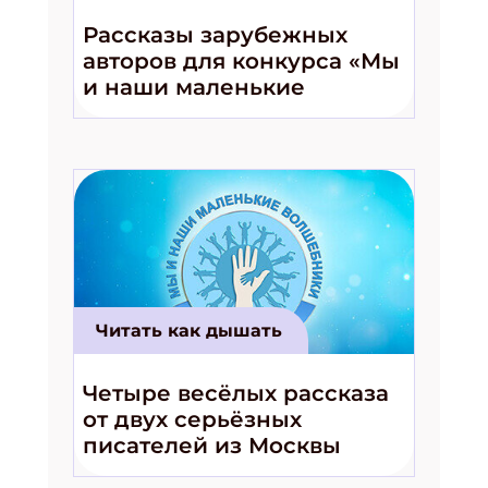
Рассказы зарубежных
Подпишись на рассылку
авторов для конкурса «Мы
и наши маленькие
Получи электронный "Классный журнал" в
подарок!
волшебники!»
Укажите имя
Укажите Ваш Email
ПОДПИСАТЬСЯ
Читать как дышать
Четыре весёлых рассказа
от двух серьёзных
писателей из Москвы