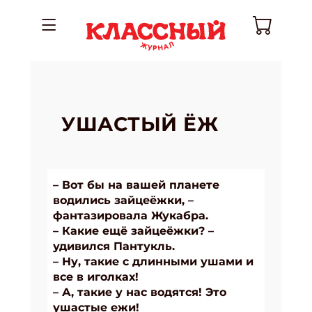
УШАСТЫЙ ЁЖ
– Вот бы на вашей планете
водились зайцеёжки, –
фантазировала Жукабра.
– Какие ещё зайцеёжки? –
удивился Пантукль.
– Ну, такие с длинными ушами и
все в иголках!
– А, такие у нас водятся! Это
ушастые ежи!